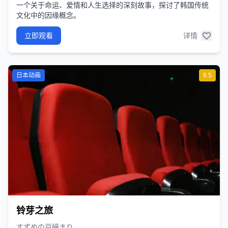
一个关于命运、爱情和人生选择的深刻故事，探讨了韩国传统
文化中的因缘概念。
立即观看
详情
日本动画
8.5
铃芽之旅
すずめの戸締まり