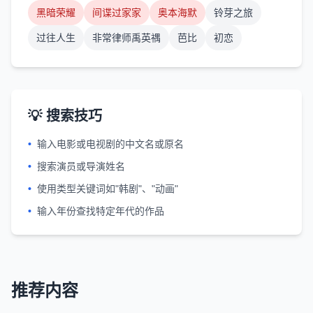
黑暗荣耀
间谍过家家
奥本海默
铃芽之旅
过往人生
非常律师禹英禑
芭比
初恋
💡 搜索技巧
•
输入电影或电视剧的中文名或原名
•
搜索演员或导演姓名
•
使用类型关键词如"韩剧"、"动画"
•
输入年份查找特定年代的作品
推荐内容