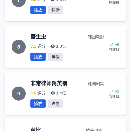
7
较昨日
播放
详情
寄生虫
韩国电影
↗ +8
8
9.1
评分
1.0亿
较昨日
播放
详情
非常律师禹英禑
韩国剧集
↗ +9
9
8.6
评分
1.4亿
较昨日
播放
详情
芭比
欧美电影