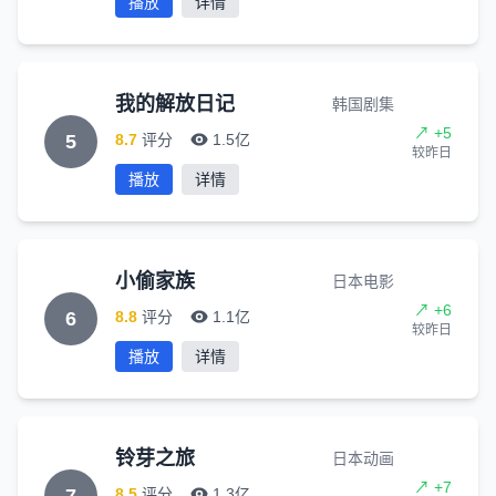
播放
详情
我的解放日记
韩国剧集
↗ +5
5
8.7
评分
1.5亿
较昨日
播放
详情
小偷家族
日本电影
↗ +6
6
8.8
评分
1.1亿
较昨日
播放
详情
铃芽之旅
日本动画
↗ +7
8.5
评分
1.3亿