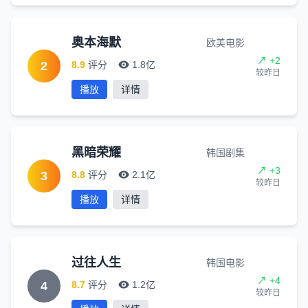
奥本海默
欧美电影
↗ +2
2
8.9
评分
1.8亿
较昨日
播放
详情
黑暗荣耀
韩国剧集
↗ +3
3
8.8
评分
2.1亿
较昨日
播放
详情
过往人生
韩国电影
↗ +4
4
8.7
评分
1.2亿
较昨日