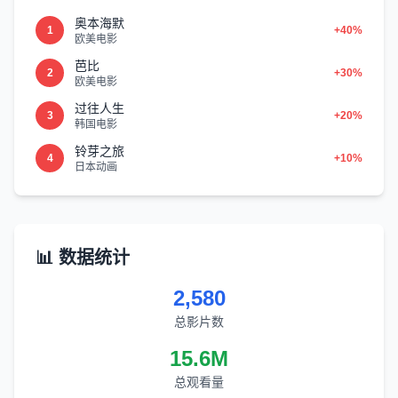
奥本海默
1
+40%
欧美电影
芭比
2
+30%
欧美电影
过往人生
3
+20%
韩国电影
铃芽之旅
4
+10%
日本动画
📊 数据统计
2,580
总影片数
15.6M
总观看量