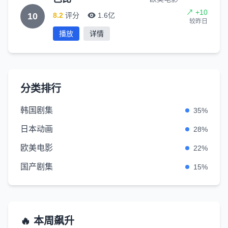
↗ +10
10
8.2
评分
1.6亿
较昨日
播放
详情
分类排行
韩国剧集
35%
日本动画
28%
欧美电影
22%
国产剧集
15%
🔥 本周飙升